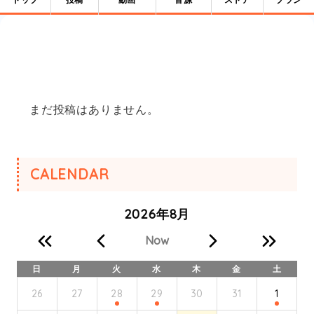
トップ
投稿
動画
音源
ストア
プラン
まだ投稿はありません。
CALENDAR
2026年8月
Now
日
月
火
水
木
金
土
26
27
28
29
30
31
1