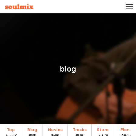
blog
Top
Blog
Movies
Tracks
Store
Plan